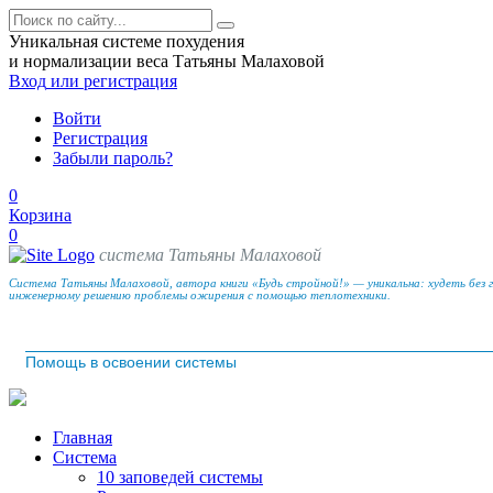
Уникальная системе похудения
и нормализации веса Татьяны Малаховой
Вход
или регистрация
Войти
Регистрация
Забыли пароль?
0
Корзина
0
система Татьяны Малаховой
Система Татьяны Малаховой, автора книги «Будь стройной!» — уникальна: худеть без 
инженерному решению проблемы ожирения с помощью теплотехники.
Помощь в освоении системы
Главная
Система
10 заповедей системы