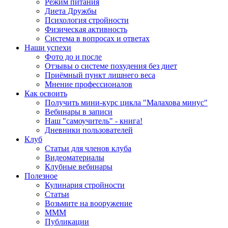
Режим питания
Диета Дружбы
Психология стройности
Физическая активность
Система в вопросах и ответах
Наши успехи
Фото до и после
Отзывы о системе похудения без диет
Приёмный пункт лишнего веса
Мнение профессионалов
Как освоить
Получить мини-курс цикла "Малахова минус"
Вебинары в записи
Наш "самоучитель" - книга!
Дневники пользователей
Клуб
Статьи для членов клуба
Видеоматериалы
Клубные вебинары
Полезное
Кулинария стройности
Статьи
Возьмите на вооружение
МММ
Публикации