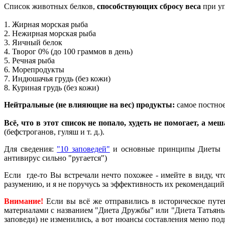
Список животных белков,
способствующих сбросу веса
при у
1. Жирная морская рыба
2. Нежирная морская рыба
3. Яичный белок
4. Творог 0% (до 100 граммов в день)
5. Речная рыба
6. Морепродукты
7. Индюшачья грудь (без кожи)
8. Куриная грудь (без кожи)
Нейтральные (не влияющие на вес) продукты:
самое постное
Всё, что в этот список не попало, худеть не помогает, а меш
(бефстроганов, гуляш и т. д.).
Для сведения:
"10 заповедей"
и основные принципы Диеты Д
антивирус сильно "ругается")
Если где-то Вы встречали нечто похожее - имейте в виду, чт
разумению, и я не поручусь за эффективность их рекомендаци
Внимание!
Если вы всё же отправились в историческое путеш
материалами с названием "Диета Дружбы" или "Диета Татьян
заповеди) не изменились, а вот нюансы составления меню по