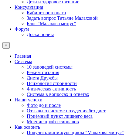
Дети и здоровое питание
Консультация
Кабинет остеопата
Задать вопрос Татьяне Малаховой
Блог "Малахова минус"
Форум
Доска почета
×
Главная
Система
10 заповедей системы
Режим питания
Диета Дружбы
Психология стройности
Физическая активность
Система в вопросах и ответах
Наши успехи
Фото до и после
Отзывы о системе похудения без диет
Приёмный пункт лишнего веса
Мнение профессионалов
Как освоить
Получить мини-курс цикла "Малахова минус"