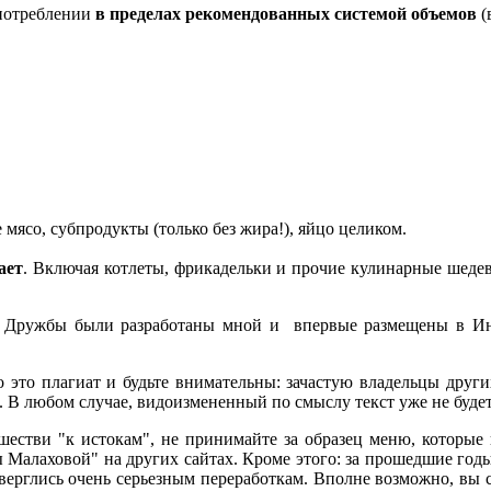
потреблении
в пределах рекомендованных системой объемов
(
 мясо, субпродукты (только без жира!), яйцо целиком.
ает
. Включая котлеты, фрикадельки и прочие кулинарные шеде
ружбы были разработаны мной и впервые размещены в Ин
о это плагиат и будьте внимательны: зачастую владельцы друг
й. В любом случае, видоизмененный по смыслу текст уже не буд
естви "к истокам", не принимайте за образец меню, которые 
ы Малаховой" на других сайтах. Кроме этого: за прошедшие го
дверглись очень серьезным переработкам. Вполне возможно, вы 