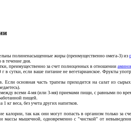
ии
ительны полиненасыщенные жиры (преимущественно омега-3) из
 в течение дня.
 сутки, преимущественно за счет полноценных в отношении
амино
г в сутки, если ваше питание не вегетарианское. Фрукты употр
. Если основная часть трапезы приходится на салат из сыры
едаетесь).
ежду всеми 4-мя (или 3-мя) приемами пищи, с равными по вр
работанной пищей.
 1 кг веса, без учета других напитков.
 калории, так как они могут попасть в организм только за сче
и массы мышечной, одновременно с "чисткой" от невыведенных