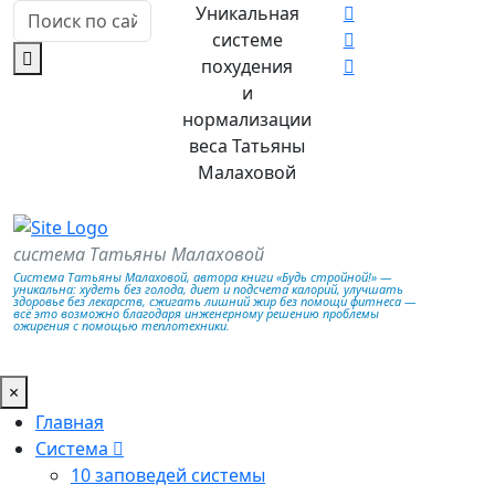
Уникальная
системе
похудения
и
нормализации
веса Татьяны
Малаховой
система Татьяны Малаховой
Система Татьяны Малаховой, автора книги «Будь стройной!» —
уникальна: худеть без голода, диет и подсчета калорий, улучшать
здоровье без лекарств, сжигать лишний жир без помощи фитнеса —
всё это возможно благодаря инженерному решению проблемы
ожирения с помощью теплотехники.
×
Главная
Система
10 заповедей системы