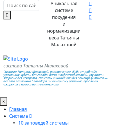
Уникальная
системе
похудения
и
нормализации
веса Татьяны
Малаховой
система Татьяны Малаховой
Система Татьяны Малаховой, автора книги «Будь стройной!» —
уникальна: худеть без голода, диет и подсчета калорий, улучшать
здоровье без лекарств, сжигать лишний жир без помощи фитнеса —
всё это возможно благодаря инженерному решению проблемы
ожирения с помощью теплотехники.
×
Главная
Система
10 заповедей системы