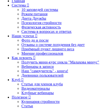
Главная
Система
10 заповедей системы
Режим питания
Диета Дружбы
Психология стройности
Физическая активность
Система в вопросах и ответах
Наши успехи
Фото до и после
Отзывы о системе похудения без диет
Приёмный пункт лишнего веса
Мнение профессионалов
Как освоить
Получить мини-курс цикла "Малахова минус"
Вебинары в записи
Наш "самоучитель" - книга!
Дневники пользователей
Клуб
Статьи для членов клуба
Видеоматериалы
Клубные вебинары
Полезное
Кулинария стройности
Статьи