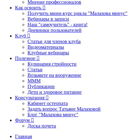
Мнение профессионалов
Как освоить
Получить мини-курс цикла "Малахова минус"
Вебинары в записи
Наш "самоучитель" - книга!
Дневники пользователей
Клуб
Статьи для членов клуба
Видеоматериалы
Клубные вебинары
Полезное
Кулинария стройности
Статьи
Возьмите на вооружение
МММ
Публикации
Дети и здоровое питание
Консультация
Кабинет остеопата
Задать вопрос Татьяне Малаховой
Блог "Малахова минус"
Форум
Доска почета
Главная