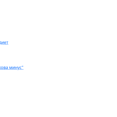
диет
хова минус"