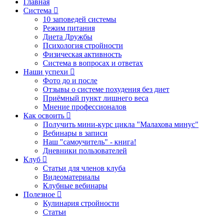
Главная
Система
10 заповедей системы
Режим питания
Диета Дружбы
Психология стройности
Физическая активность
Система в вопросах и ответах
Наши успехи
Фото до и после
Отзывы о системе похудения без диет
Приёмный пункт лишнего веса
Мнение профессионалов
Как освоить
Получить мини-курс цикла "Малахова минус"
Вебинары в записи
Наш "самоучитель" - книга!
Дневники пользователей
Клуб
Статьи для членов клуба
Видеоматериалы
Клубные вебинары
Полезное
Кулинария стройности
Статьи