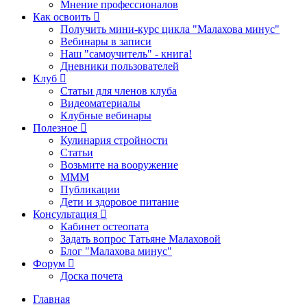
Мнение профессионалов
Как освоить
Получить мини-курс цикла "Малахова минус"
Вебинары в записи
Наш "самоучитель" - книга!
Дневники пользователей
Клуб
Статьи для членов клуба
Видеоматериалы
Клубные вебинары
Полезное
Кулинария стройности
Статьи
Возьмите на вооружение
МММ
Публикации
Дети и здоровое питание
Консультация
Кабинет остеопата
Задать вопрос Татьяне Малаховой
Блог "Малахова минус"
Форум
Доска почета
Главная