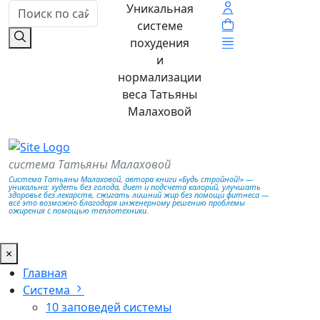
Уникальная
системе
похудения
и
нормализации
веса Татьяны
Малаховой
система Татьяны Малаховой
Система Татьяны Малаховой, автора книги «Будь стройной!» —
уникальна: худеть без голода, диет и подсчета калорий, улучшать
здоровье без лекарств, сжигать лишний жир без помощи фитнеса —
всё это возможно благодаря инженерному решению проблемы
ожирения с помощью теплотехники.
×
Главная
Система
10 заповедей системы