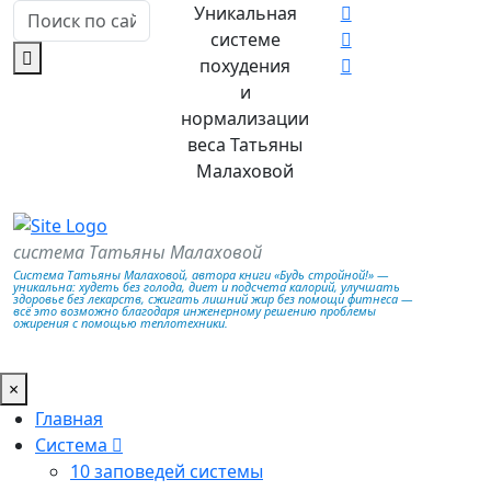
Уникальная
системе
похудения
и
нормализации
веса Татьяны
Малаховой
система Татьяны Малаховой
Система Татьяны Малаховой, автора книги «Будь стройной!» —
уникальна: худеть без голода, диет и подсчета калорий, улучшать
здоровье без лекарств, сжигать лишний жир без помощи фитнеса —
всё это возможно благодаря инженерному решению проблемы
ожирения с помощью теплотехники.
×
Главная
Система
10 заповедей системы