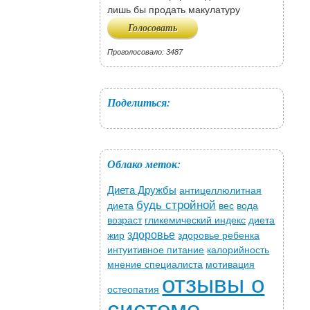
лишь бы продать макулатуру
Проголосовало: 3487
Поделиться:
Облако меток:
Диета Дружбы
антицеллюлитная
будь стройной
диета
вес
вода
возраст
гликемический индекс
диета
здоровье
жир
здоровье ребенка
интуитивное питание
калорийность
мнение специалиста
мотивация
отзывы о
остеопатия
системе