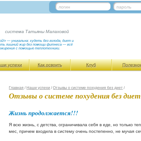
логин
пароль
система Татьяны Малаховой
!» — уникальна: худеть без голода, диет и
гать лишний жир без помощи фитнеса — всё
ожирения с помощью теплотехники.
аши успехи
Как освоить
Клуб
Полезно
Главная
/
Наши успехи
/
Отзывы о системе похудения без диет
/
Отзывы о системе похудения без диет
Жизнь продолжается!!!
Я всю жизнь, с детства, ограничивала себя в еде, но только теп
мес, причем входила в систему очень постепенно, не мучая се