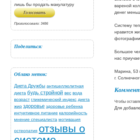
лишь бы продать макулатуру
вареной кол
денег меньш
Проголосовало: 3486
Систему теп
нравится жи
фотографии 
Поделиться:
Большое чел
нас приучае
Марина, 53 
Облако меток:
г. Солнечно
Диета Дружбы
антицеллюлитная
Коммент
будь стройной
диета
вес
вода
возраст
гликемический индекс
диета
Чтобы оставл
здоровье
жир
здоровье ребенка
Для добавл
интуитивное питание
калорийность
мнение специалиста
мотивация
отзывы о
остеопатия
системе