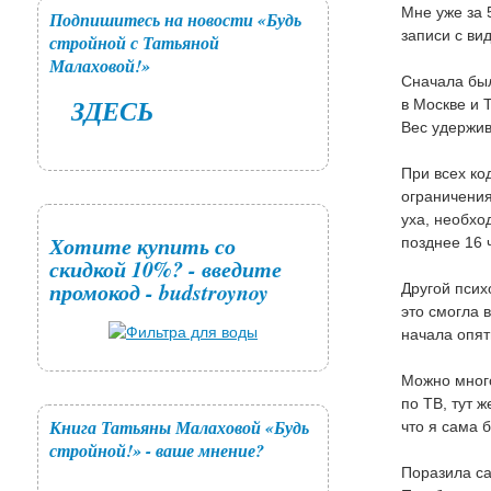
Мне уже за 
Подпишитесь на новости «Будь
записи с вид
стройной с Татьяной
Малаховой!»
Сначала был
ЗДЕСЬ
в Москве и 
Вес удержив
При всех ко
ограничения
уха, необхо
Хотите купить со
позднее 16 
скидкой 10%? - введите
промокод - budstroynoy
Другой псих
это смогла 
начала опят
Можно много
по ТВ, тут 
Книга Татьяны Малаховой «Будь
что я сама б
стройной!» - ваше мнение?
Поразила са