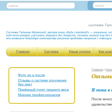
логин
найти
система Тат
Система Татьяны Малаховой, автора книги «Будь стройной!» — уникальна: худ
подсчета калорий, улучшать здоровье без лекарств, сжигать лишний жир без
это возможно благодаря инженерному решению проблемы ожирения с помощью
Главная
Система
Наши успехи
Как осв
Главная
/
Наш
Отзывы
Фото до и после
Отзывы о системе похудения
без диет
Я пока в
Приёмный пункт лишнего веса
Мнение профессионалов
После много
удовольстви