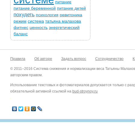
питание
питание беременной
питание детей
похудеть
психология
ревитоника
режим
система
татьяна малахова
фитнес
ценность
энергетический
баланс
Правила
Об авторе
Задать вопрос
Сотрудничество
К
© 2011–2016 Система снижения и нормализации веса Татьяны Малахо
авторским правом.
Использование текстовых и фотоматериалов допускается только с ра
обязательной активной ссылкой на
bud-stroynoy.ru