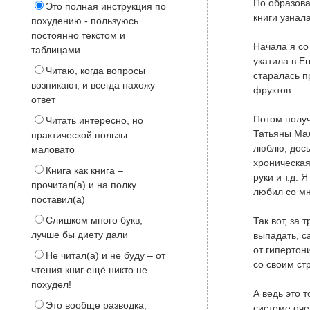
По образова
Это полная инструкция по
книги узнал
похудению - пользуюсь
постоянно текстом и
Начала я со
таблицами
укатила в Е
Читаю, когда вопросы
старалась п
возникают, и всегда нахожу
фруктов.
ответ
Потом получ
Читать интересно, но
Татьяны Мал
практической пользы
люблю, досы
маловато
хроническая
Книга как книга –
руки и т.д.
прочитал(а) и на полку
любил со мн
поставил(а)
Слишком много букв,
Так вот, за
лучше бы диету дали
выпадать, с
от гипертон
Не читал(а) и не буду – от
со своим ст
чтения книг ещё никто не
похудел!
А ведь это 
Это вообще разводка,
системе оче