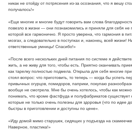
никак не отойду от потрясения из-за осознания, что я вешу стол
получалось!»
«Еще многие и многие будут говорить вам слова благодарности
повезло в жизни ― они познакомились и приняли для себя не п
которой все гармонично. Я просто уверена, что гармония в пи
мозгах, а следовательно в поступках и, наконец, всей жизни! 
ответственные умницы! Спасибо!»
«После всего нескольких дней питания по системе я действите
жить, а не живу для того, чтобы есть. Приятно оканчивать при
как тарелку полностью подмела. Открыла для себя многие пр
стоял вопрос: что приготовить, то теперь ― когда бы успеть 
привычных огурцов, помидоров, паприки, покупаю разнообраз
вообще не смотрела. Мне бы очень хотелось, чтобы как можно 
понимать, что кроме фастфуда и полуфабрикатов существует 
которые не только очень полезны для здоровья (что по идее до
быстры в приготовлении и доступны по цене».
«Иду домой мимо старушек, сидящих у подъезда на скамеечке
Наверное, пластика!»