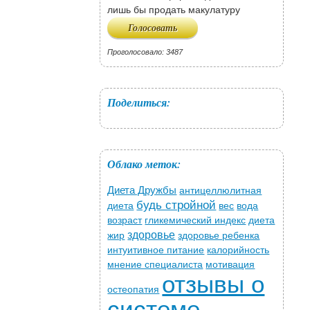
лишь бы продать макулатуру
Проголосовало: 3487
Поделиться:
Облако меток:
Диета Дружбы
антицеллюлитная
будь стройной
диета
вес
вода
возраст
гликемический индекс
диета
здоровье
жир
здоровье ребенка
интуитивное питание
калорийность
мнение специалиста
мотивация
отзывы о
остеопатия
системе