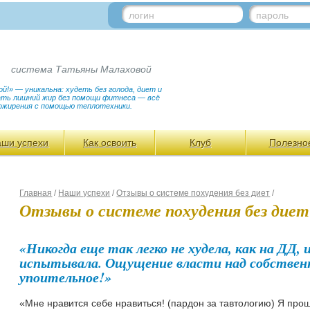
логин
пароль
система Татьяны Малаховой
!» — уникальна: худеть без голода, диет и
гать лишний жир без помощи фитнеса — всё
ожирения с помощью теплотехники.
аши успехи
Как освоить
Клуб
Полезно
Главная
/
Наши успехи
/
Отзывы о системе похудения без диет
/
Отзывы о системе похудения без диет
«Никогда еще так легко не худела, как на ДД, 
испытывала. Ощущение власти над собствен
упоительное!»
«Мне нравится себе нравиться! (пардон за тавтологию) Я пр