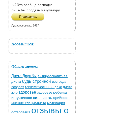
Это вообще разводка,
лишь бы продать макулатуру
Проголосовало: 3487
Поделиться:
Облако меток:
Диета Дружбы
антицеллюлитная
будь стройной
диета
вес
вода
возраст
гликемический индекс
диета
здоровье
жир
здоровье ребенка
интуитивное питание
калорийность
мнение специалиста
мотивация
отзывы о
остеопатия