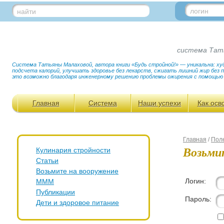
логин
найти
система Тат
Система Татьяны Малаховой, автора книги «Будь стройной!» — уникальна: худ
подсчета калорий, улучшать здоровье без лекарств, сжигать лишний жир без
это возможно благодаря инженерному решению проблемы ожирения с помощью
Главная
Система
Наши успехи
Как осв
Главная
/
Пол
Возьми
Кулинария стройности
Статьи
Возьмите на вооружение
Логин:
МММ
Публикации
Пароль:
Дети и здоровое питание