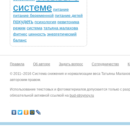
системе
питание
питание беременной
питание детей
похудеть
психология
ревитоника
режим
система
татьяна малахова
фитнес
ценность
энергетический
баланс
Правила
Об авторе
Задать вопрос
Сотрудничество
К
© 2011–2016 Система снижения и нормализации веса Татьяны Малахо
авторским правом.
Использование текстовых и фотоматериалов допускается только с ра
обязательной активной ссылкой на
bud-stroynoy.ru