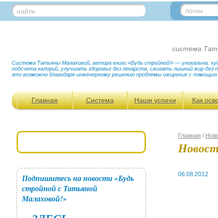
логин
найти
система Тат
Система Татьяны Малаховой, автора книги «Будь стройной!» — уникальна: худ
подсчета калорий, улучшать здоровье без лекарств, сжигать лишний жир без
это возможно благодаря инженерному решению проблемы ожирения с помощью
Главная
Система
Наши успехи
Как осв
Главная
/
Нов
Новос
06.08.2012
Подпишитесь на новости «Будь
стройной с Татьяной
Малаховой!»