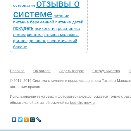
отзывы о
остеопатия
системе
питание
питание беременной
питание детей
похудеть
психология
ревитоника
режим
система
татьяна малахова
фитнес
ценность
энергетический
баланс
Правила
Об авторе
Задать вопрос
Сотрудничество
К
© 2011–2016 Система снижения и нормализации веса Татьяны Малахо
авторским правом.
Использование текстовых и фотоматериалов допускается только с ра
обязательной активной ссылкой на
bud-stroynoy.ru