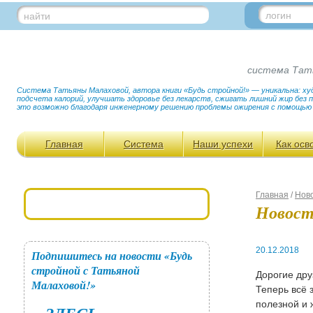
логин
найти
система Тат
Система Татьяны Малаховой, автора книги «Будь стройной!» — уникальна: худ
подсчета калорий, улучшать здоровье без лекарств, сжигать лишний жир без
это возможно благодаря инженерному решению проблемы ожирения с помощью
Главная
Система
Наши успехи
Как осв
Главная
/
Нов
Новос
20.12.2018
Подпишитесь на новости «Будь
стройной с Татьяной
Дорогие дру
Малаховой!»
Теперь всё 
полезной и 