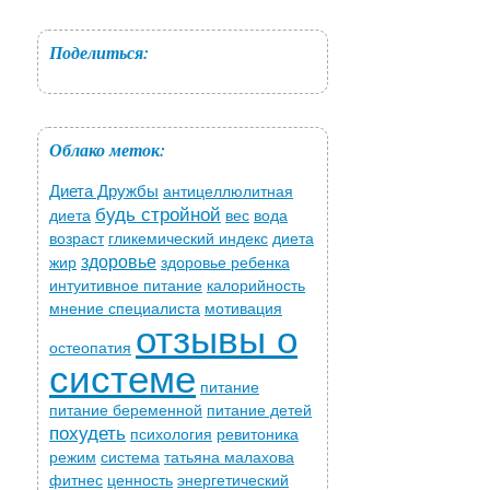
Поделиться:
Облако меток:
Диета Дружбы
антицеллюлитная
будь стройной
диета
вес
вода
возраст
гликемический индекс
диета
здоровье
жир
здоровье ребенка
интуитивное питание
калорийность
мнение специалиста
мотивация
отзывы о
остеопатия
системе
питание
питание беременной
питание детей
похудеть
психология
ревитоника
режим
система
татьяна малахова
фитнес
ценность
энергетический