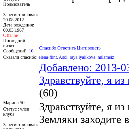
Пользователь
Зарегистрирован:
20.08.2012
Дата рождения:
00.03.1967
OffLine
Последний
визит:
Спасибо
Ответить
Цитировать
Сообщений:
10
Сказали спасибо:
elena-flint
,
Asol
,
raya.lyalikova
,
milameiz
Добавлено: 2013-0
Здравствуйте, я из
(60)
Марина 50
Здравствуйте, я из
Статус : член
клуба
Земляки заходите в
Зарегистрирован: