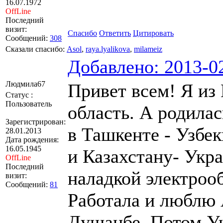
16.07.1972
OffLine
Последний
визит:
Спасибо
Ответить
Цитировать
Сообщений:
308
Сказали спасибо:
Asol
,
raya.lyalikova
,
milameiz
Добавлено: 2013-02
Людмила67
Привет всем! Я из
Статус :
Пользователь
область. А родилас
Зарегистрирован:
в Ташкенте - Узбек
28.01.2013
Дата рождения:
16.05.1945
и Казахстану- Укр
OffLine
Последний
наладкой электроо
визит:
Сообщений:
81
Работала и люблю 
Душанбе. Потом Ук