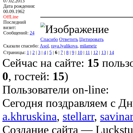
07.02.2013
Дата рождения:
00.09.1962
————————
OffLine
Последний
визит:
Сообщений:
24
Спасибо
Ответить
Цитировать
Сказали спасибо:
Asol
,
raya.lyalikova
,
milameiz
Страницы:
1
|
2
|
3
|
4
|
5
|
6
|
7
|
8
|
9
|
10
|
11
|
12
|
13
|
14
Сейчас на сайте:
15
пользо
0
, гостей:
15
)
Пользователи on-line:
Cегодня поздравляем с Д
a.khruskina
,
stellarr
,
savina
Создание сайта — Luckstu