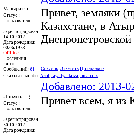
Маргаритка
Привет, земляки (
Статус :
Пользователь
Казахстане, в Аты
Зарегистрирован:
Днепропетровской 
14.10.2012
Дата рождения:
00.06.1973
OffLine
Последний
визит:
Спасибо
Ответить
Цитировать
Сообщений:
81
Сказали спасибо:
Asol
,
raya.lyalikova
,
milameiz
Добавлено: 2013-02
-Татьяна- Tig
Привет всем, я из 
Статус :
Пользователь
Зарегистрирован:
30.10.2012
Дата рождения: