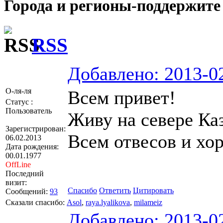
Города и регионы-поддержите 
RSS
Добавлено: 2013-02
О-ля-ля
Всем привет!
Статус :
Пользователь
Живу на севере Ка
Зарегистрирован:
Всем отвесов и хо
06.02.2013
Дата рождения:
00.01.1977
OffLine
Последний
визит:
Спасибо
Ответить
Цитировать
Сообщений:
93
Сказали спасибо:
Asol
,
raya.lyalikova
,
milameiz
Добавлено: 2013-02