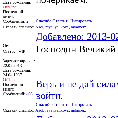
Дата рождения:
OffLine
Последний
визит:
Спасибо
Ответить
Цитировать
Сообщений:
2
Сказали спасибо:
Asol
,
raya.lyalikova
,
milameiz
Добавлено: 2013-02
Oestara
Господин Великий 
Статус : VIP
Зарегистрирован:
22.02.2013
————————
Дата рождения:
24.04.1987
OffLine
Верь и не дай сила
Последний
визит:
войти.
Сообщений:
403
Спасибо
Ответить
Цитировать
Сказали спасибо:
Asol
,
raya.lyalikova
,
milameiz