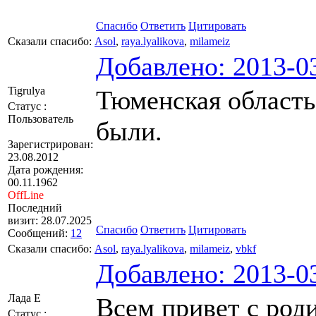
Спасибо
Ответить
Цитировать
Сказали спасибо:
Asol
,
raya.lyalikova
,
milameiz
Добавлено: 2013-03
Tigrulya
Тюменская область
Статус :
Пользователь
были.
Зарегистрирован:
23.08.2012
Дата рождения:
00.11.1962
OffLine
Последний
визит: 28.07.2025
Спасибо
Ответить
Цитировать
Сообщений:
12
Сказали спасибо:
Asol
,
raya.lyalikova
,
milameiz
,
vbkf
Добавлено: 2013-03
Лада Е
Всем привет с род
Статус :