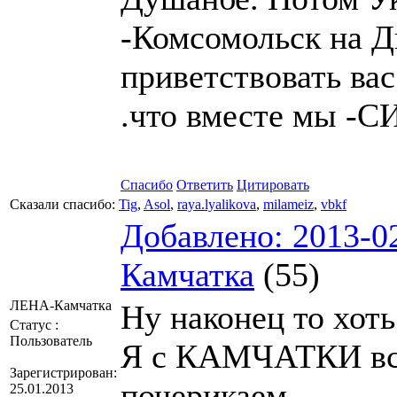
-Комсомольск на Дн
приветствовать вас
.что вместе мы -
Спасибо
Ответить
Цитировать
Сказали спасибо:
Tig
,
Asol
,
raya.lyalikova
,
milameiz
,
vbkf
Добавлено: 2013-0
Камчатка
(55)
ЛЕНА-Камчатка
Ну наконец то хоть
Статус :
Пользователь
Я с КАМЧАТКИ все
Зарегистрирован:
почерикаем.
25.01.2013