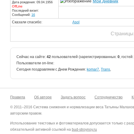
Мой дневник
Дата рождения: 09.04.1956
OffLine
Последний визит:
Сообщений:
16
Сказали спасибо:
Asol
Страницы
Сейчас на сайте:
42
пользователей (зарегистрированных:
0
, гостей
Пользователи on-line:
Cегодня поздравляем с Днем Рождения:
komar7
,
Trans
,
Правила
Об авторе
Задать вопрос
Сотрудничество
К
© 2011–2016 Система снижения и нормализации веса Татьяны Малахо
авторским правом.
Использование текстовых и фотоматериалов допускается только с ра
обязательной активной ссылкой на
bud-stroynoy.ru