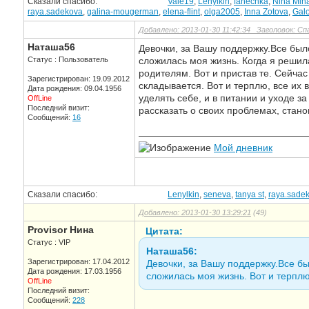
Сказали спасибо:
Vale19
,
Lenylkin
,
fanechka
,
Nina Mih
raya.sadekova
,
galina-mougerman
,
elena-flint
,
olga2005
,
Inna Zotova
,
Gal
Добавлено: 2013-01-30 11:42:34 Заголовок: Сп
Наташа56
Девочки, за Вашу поддержку.Все был
Статус : Пользователь
сложилась моя жизнь. Когда я решила
родителям. Вот и пристав те. Сейчас 
Зарегистрирован: 19.09.2012
складывается. Вот и терплю, все их
Дата рождения: 09.04.1956
уделять себе, и в питании и уходе за
OffLine
Последний визит:
рассказать о своих проблемах, стан
Сообщений:
16
—————————————————
Мой дневник
Сказали спасибо:
Lenylkin
,
seneva
,
tanya st
,
raya.sade
Добавлено: 2013-01-30 13:29:21
(49)
Provisor Нина
Цитата:
Статус : VIP
Наташа56:
Зарегистрирован: 17.04.2012
Девочки, за Вашу поддержку.Все бы
Дата рождения: 17.03.1956
сложилась моя жизнь. Вот и терплю
OffLine
Последний визит:
Сообщений:
228