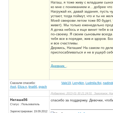
Наташ, я тоже живу с младшим сыном.
ко мне с пониманием и... добрее что 
Нагружай их, давай задания, пусть ч
устают, тогда поймут, что и ты не жел
Моей свекрови летом тоже 80 будет, т
живет). Мы только еженедельно прод
А дочка небось и еще винит тебя в св
по-своему. Я своим сыновьям всегда 
тебя все в порядке, жив и здоров. Бо
и все счастливы.
Держись, Наташик! На самом-то деле
приспосабливаться и не в ущерб себ
—————————————————
Дневник.
.
Сказали спасибо:
Vale19
,
Lenylkin
,
Ludmila.floj
,
nadind
Asol
,
Eliza.n
,
tina66
,
qyach
Добавлено: 2013-01-30 21:24:01 Заголовок: Ни
Наташа56
спасибо за поддержку. Девочки, чтоб
Статус : Пользователь
—————————————————
Зарегистрирован: 19.09.2012