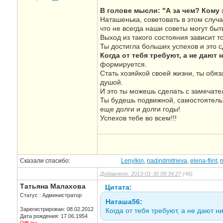
В голове мысли: "А за чем? Кому э
Наташенька, советовать в этом случ
что не всегда наши советы могут бы
Выход из такого состояния зависит то
Ты достигла больших успехов и это 
Когда от тебя требуют, а не дают 
формируется.
Стать хозяйкой своей жизни, ты обя
душой.
И это ты можешь сделать с замечат
Ты будешь подвижной, самостоятельн
еще долги и долги годы!
Успехов тебе во всем!!!
Сказали спасибо:
Lenylkin
,
nadindmitrieva
,
elena-flint
,
n
Добавлено: 2013-01-30 09:34:27
(46)
Татьяна Малахова
Цитата:
Статус : Администратор
Наташа56:
Зарегистрирован: 08.02.2012
Когда от тебя требуют, а не дают ни
Дата рождения: 17.06.1954