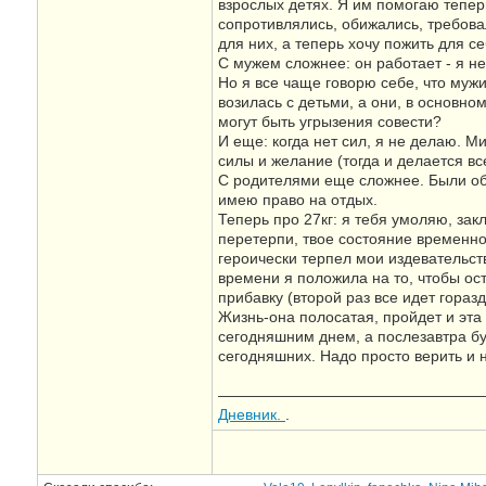
взрослых детях. Я им помогаю теперь
сопротивлялись, обижались, требовал
для них, а теперь хочу пожить для се
С мужем сложнее: он работает - я нет
Но я все чаще говорю себе, что мужи
возилась с детьми, а они, в основно
могут быть угрызения совести?
И еще: когда нет сил, я не делаю. Ми
силы и желание (тогда и делается вс
С родителями еще сложнее. Были оби
имею право на отдых.
Теперь про 27кг: я тебя умоляю, закл
перетерпи, твое состояние временное
героически терпел мои издевательств
времени я положила на то, чтобы ост
прибавку (второй раз все идет гораз
Жизнь-она полосатая, пройдет и эта 
сегодняшним днем, а послезавтра бу
сегодняшних. Надо просто верить и н
—————————————————
Дневник.
.