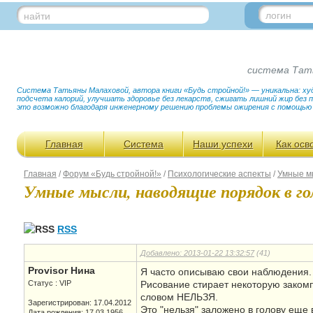
логин
найти
система Тат
Система Татьяны Малаховой, автора книги «Будь стройной!» — уникальна: худ
подсчета калорий, улучшать здоровье без лекарств, сжигать лишний жир без
это возможно благодаря инженерному решению проблемы ожирения с помощью
Главная
Система
Наши успехи
Как осв
Главная
/
Форум «Будь стройной!»
/
Психологические аспекты
/
Умные м
Умные мысли, наводящие порядок в го
RSS
Добавлено: 2013-01-22 13:32:57
(41)
Provisor Нина
Я часто описываю свои наблюдения. И
Статус : VIP
Рисование стирает некоторую закомпл
словом НЕЛЬЗЯ.
Зарегистрирован: 17.04.2012
Это "нельзя" заложено в голову еще в
Дата рождения: 17.03.1956