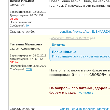
Елена Ильина
Совершенно верно, Нина, ты написал
Статус : VIP
границы. И нарушаем эти границы мы
Зарегистрирован: 22.08.2012
Дата рождения: 20.05.1951
OffLine
Последний визит:
Сообщений:
79
Сказали спасибо:
Lenylkin
,
Provisor
,
Asol
,
ELENAARZH
Добавлено: 2013-01-22 20:09:13
(43)
Татьяна Малахова
Цитата:
Статус : Администратор
Елена Ильина:
Зарегистрирован: 08.02.2012
И нарушаем эти границы мы тоже с
Дата рождения: 17.06.1954
OffLine
Последний визит: 06.08.2026
Сообщений:
3288
Ничего печального в этом факте не 
последствия. Это и есть СВОБОДА - ж
—————————————————
На вопросы про питание, здоровье,
форум и раздел
контакты
Сказали спасибо:
Vale19
,
Lenylkin
,
fanechka
,
Nfnmzyf5