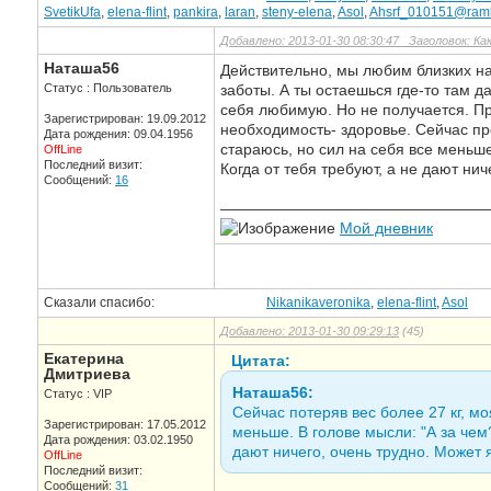
SvetikUfa
,
elena-flint
,
pankira
,
laran
,
steny-elena
,
Asol
,
Ahsrf_010151@ramb
Добавлено: 2013-01-30 08:30:47 Заголовок: Как
Наташа56
Действительно, мы любим близких н
Статус : Пользователь
заботы. А ты остаешься где-то там д
себя любимую. Но не получается. Пр
Зарегистрирован: 19.09.2012
необходимость- здоровье. Сейчас про
Дата рождения: 09.04.1956
стараюсь, но сил на себя все меньше.
OffLine
Последний визит:
Когда от тебя требуют, а не дают ни
Сообщений:
16
—————————————————
Мой дневник
Сказали спасибо:
Nikanikaveronika
,
elena-flint
,
Asol
Добавлено: 2013-01-30 09:29:13
(45)
Екатерина
Цитата:
Дмитриева
Наташа56:
Статус : VIP
Сейчас потеряв вес более 27 кг, м
Зарегистрирован: 17.05.2012
меньше. В голове мысли: "А за чем?
Дата рождения: 03.02.1950
дают ничего, очень трудно. Может 
OffLine
Последний визит:
Сообщений:
31