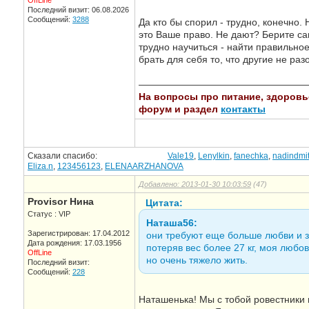
OffLine
Последний визит: 06.08.2026
Сообщений:
3288
Да кто бы спорил - трудно, конечно.
это Ваше право. Не дают? Берите сам
трудно научиться - найти правильно
брать для себя то, что другие не раз
—————————————————
На вопросы про питание, здоровье,
форум и раздел
контакты
Сказали спасибо:
Vale19
,
Lenylkin
,
fanechka
,
nadindmit
Eliza.n
,
123456123
,
ELENAARZHANOVA
Добавлено: 2013-01-30 10:03:59
(47)
Provisor Нина
Цитата:
Статус : VIP
Наташа56:
Зарегистрирован: 17.04.2012
они требуют еще больше любви и за
Дата рождения: 17.03.1956
потеряв вес более 27 кг, моя любо
OffLine
но очень тяжело жить.
Последний визит:
Сообщений:
228
Наташенька! Мы с тобой ровестники 