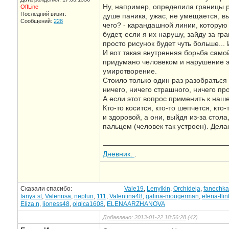
Ну, например, определила границы р
OffLine
Последний визит:
душе паника, ужас, не умещается, вы
Сообщений:
228
чего? - карандашной линии, которую
будет, если я их нарушу, зайду за г
просто рисунок будет чуть больше... 
И вот такая внутренняя борьба самой
придумано человеком и нарушение эт
умиротворение.
Стоило только один раз разобраться в
ничего, ничего страшного, ничего пр
А если этот вопрос применить к наш
Кто-то косится, кто-то шепчется, кто-
и здоровой, а они, выйдя из-за стола
пальцем (человек так устроен). Дела
—————————————————
Дневник.
.
Сказали спасибо:
Vale19
,
Lenylkin
,
Orchideja
,
fanechka
tanya st
,
Valennsa
,
neptun
,
111
,
Valentina48
,
galina-mougerman
,
elena-flin
Eliza.n
,
lioness48
,
olgica1608
,
ELENAARZHANOVA
Добавлено: 2013-01-22 18:56:28
(42)