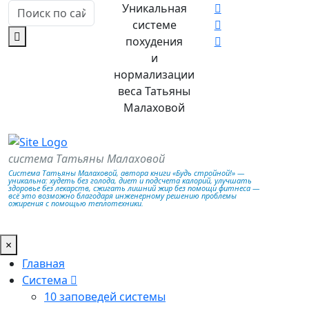
Уникальная
системе
похудения
и
нормализации
веса Татьяны
Малаховой
система Татьяны Малаховой
Система Татьяны Малаховой, автора книги «Будь стройной!» —
уникальна: худеть без голода, диет и подсчета калорий, улучшать
здоровье без лекарств, сжигать лишний жир без помощи фитнеса —
всё это возможно благодаря инженерному решению проблемы
ожирения с помощью теплотехники.
×
Главная
Система
10 заповедей системы