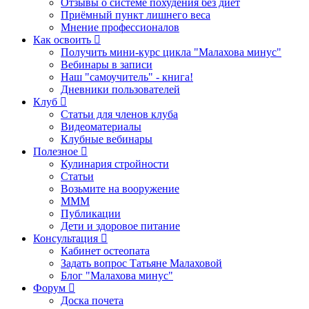
Отзывы о системе похудения без диет
Приёмный пункт лишнего веса
Мнение профессионалов
Как освоить
Получить мини-курс цикла "Малахова минус"
Вебинары в записи
Наш "самоучитель" - книга!
Дневники пользователей
Клуб
Статьи для членов клуба
Видеоматериалы
Клубные вебинары
Полезное
Кулинария стройности
Статьи
Возьмите на вооружение
МММ
Публикации
Дети и здоровое питание
Консультация
Кабинет остеопата
Задать вопрос Татьяне Малаховой
Блог "Малахова минус"
Форум
Доска почета