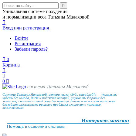
Уникальная системе похудения
и нормализации веса Татьяны Малаховой
Вход
или регистрация
Войти
Регистрация
Забыли пароль?
0
Корзина
0
система Татьяны Малаховой
Система Татьяны Малаховой, автора книги «Будь стройной!» — уникальна:
худеть без голода, диет и подсчета калорий, улучшать здоровье без
лекарств, сжигать лишний жир без помощи фитнеса — всё это возможно
благодаря инженерному решению проблемы ожирения с помощью
теплотехники.
Интернет-магазин
Помощь в освоении системы