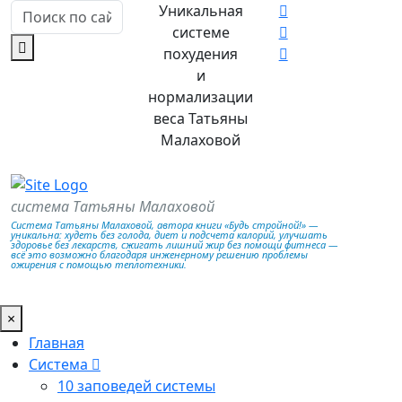
Уникальная
системе
похудения
и
нормализации
веса Татьяны
Малаховой
система Татьяны Малаховой
Система Татьяны Малаховой, автора книги «Будь стройной!» —
уникальна: худеть без голода, диет и подсчета калорий, улучшать
здоровье без лекарств, сжигать лишний жир без помощи фитнеса —
всё это возможно благодаря инженерному решению проблемы
ожирения с помощью теплотехники.
×
Главная
Система
10 заповедей системы