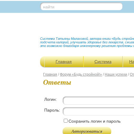
найти
Система Татьяны Малаховой, автора книги «Будь стройной
подсчета калорий, улучшать здоровье без лекарств, сжи
это возможно благодаря инженерному решению проблемы 
Главная
Система
Н
Главная
/
Форум «Будь стройной!»
/
Наши успехи
/
О
Ответы
Логин:
Пароль:
Сохранить логин и пароль