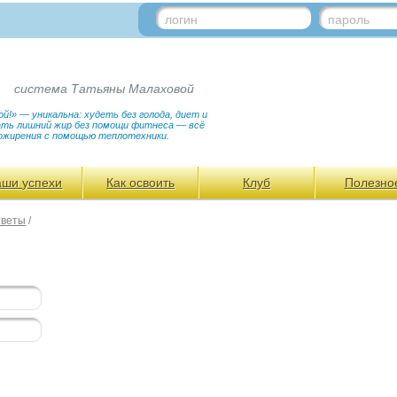
логин
пароль
система Татьяны Малаховой
!» — уникальна: худеть без голода, диет и
гать лишний жир без помощи фитнеса — всё
ожирения с помощью теплотехники.
аши успехи
Как освоить
Клуб
Полезно
тветы
/