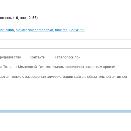
рованных:
0
, гостей:
56
)
khruskina
,
stellarr
,
savinamarishka
,
maxima
,
Lorik8253
,
рудничество
Контакты
Каталог ссылок
са Татьяны Малаховой. Все материалы защищены авторским правом.
ается только с разрешения администрации сайта с обязательной активной