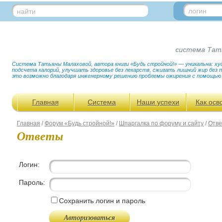
логин
найти
система Тат
Система Татьяны Малаховой, автора книги «Будь стройной!» — уникальна: худ
подсчета калорий, улучшать здоровье без лекарств, сжигать лишний жир без
это возможно благодаря инженерному решению проблемы ожирения с помощью
Главная
Система
Наши успехи
Как осв
Главная
/
Форум «Будь стройной!»
/
Шпаргалка по форуму и сайту
/
Отв
Ответы
Логин:
Пароль:
Сохранить логин и пароль