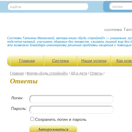
логин
найти
система Тат
Система Татьяны Малаховой, автора книги «Будь стройной!» — уникальна: худ
подсчета калорий, улучшать здоровье без лекарств, сжигать лишний жир без
это возможно благодаря инженерному решению проблемы ожирения с помощью
Главная
Система
Наши успехи
Как осв
Главная
/
Форум «Будь стройной!»
/
ДД и дети
/
Ответы
/
Ответы
Логин:
Пароль:
Сохранить логин и пароль